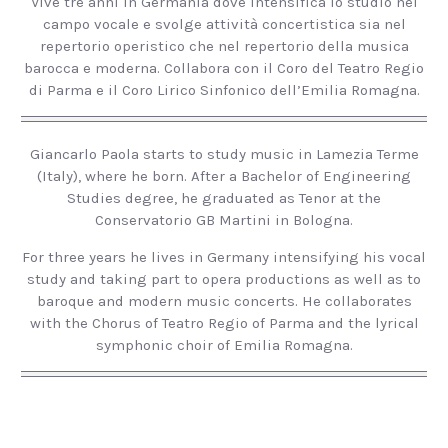
Vive tre anni in Germania dove intensifica lo studio nel
campo vocale e svolge attività concertistica sia nel
repertorio operistico che nel repertorio della musica
barocca e moderna. Collabora con il Coro del Teatro Regio
di Parma e il Coro Lirico Sinfonico dell’Emilia Romagna.
Giancarlo Paola starts to study music in Lamezia Terme
(Italy), where he born. After a Bachelor of Engineering
Studies degree, he graduated as Tenor at the
Conservatorio GB Martini in Bologna.
For three years he lives in Germany intensifying his vocal
study and taking part to opera productions as well as to
baroque and modern music concerts. He collaborates
with the Chorus of Teatro Regio of Parma and the lyrical
symphonic choir of Emilia Romagna.